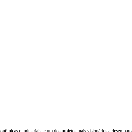
conômicas e industriais, e um dos projetos mais visionários a desemb