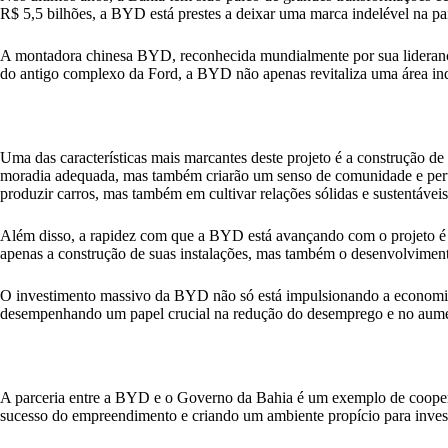
R$ 5,5 bilhões, a BYD está prestes a deixar uma marca indelével na p
A montadora chinesa BYD, reconhecida mundialmente por sua liderança e
do antigo complexo da Ford, a BYD não apenas revitaliza uma área ind
Uma das características mais marcantes deste projeto é a construção de
moradia adequada, mas também criarão um senso de comunidade e pert
produzir carros, mas também em cultivar relações sólidas e sustentáve
Além disso, a rapidez com que a BYD está avançando com o projeto é 
apenas a construção de suas instalações, mas também o desenvolviment
O investimento massivo da BYD não só está impulsionando a economia 
desempenhando um papel crucial na redução do desemprego e no aumen
A parceria entre a BYD e o Governo da Bahia é um exemplo de cooperação
sucesso do empreendimento e criando um ambiente propício para invest