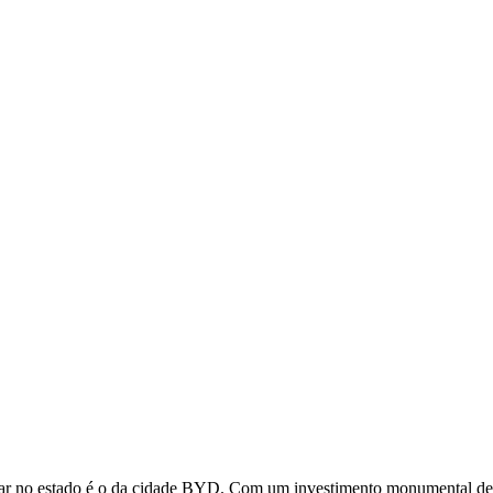
arcar no estado é o da cidade BYD. Com um investimento monumental de