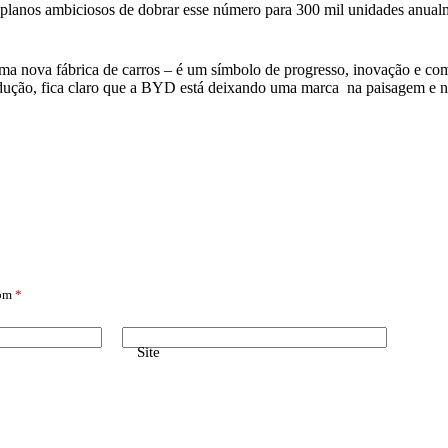
e planos ambiciosos de dobrar esse número para 300 mil unidades anu
a nova fábrica de carros – é um símbolo de progresso, inovação e co
produção, fica claro que a BYD está deixando uma marca na paisagem e
com
*
Site