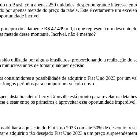
do no Brasil com apenas 250 unidades, despertou grande interesse entr
ejado por apenas metade do preço da tabela. Este é certamente um exce
portunidade incrível.
 por aproximadamente R$ 42.499 mil, o que representa um desconto de 
s metade desse montante. Incrível, não é mesmo?
sido utilizada por alguns brasileiros, proporcionando a realização do 
a minuciosa antes de tomar qualquer decisão.
s consumidores a possibilidade de adquirir o Fiat Uno 2023 por um val
or longos períodos para comprar um veículo novo .
ialista brasileiro Lerry Granville está pronto para revelar os detalhes
sa e estar entre os primeiros a aproveitar essa oportunidade imperdível,
 possibilitar a aquisição do Fiat Uno 2023 com até 50% de desconto, res
r e adquirir o tão desejado Fiat Uno 2023 a um preço surpreendenteme