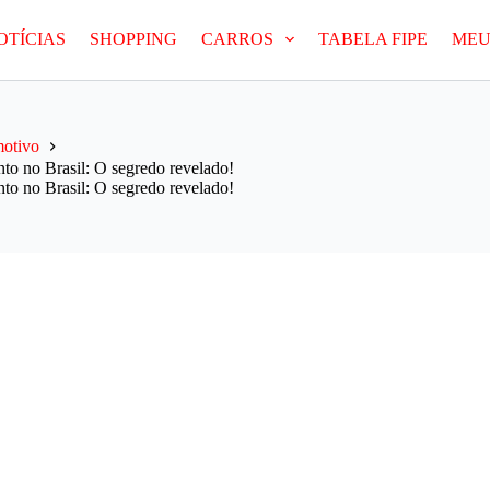
OTÍCIAS
SHOPPING
CARROS
TABELA FIPE
MEU
otivo
o no Brasil: O segredo revelado!
o no Brasil: O segredo revelado!