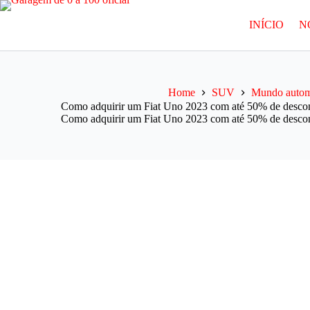
Pular
para
INÍCIO
N
o
conteúdo
Home
SUV
Mundo autom
Como adquirir um Fiat Uno 2023 com até 50% de descont
Como adquirir um Fiat Uno 2023 com até 50% de descont