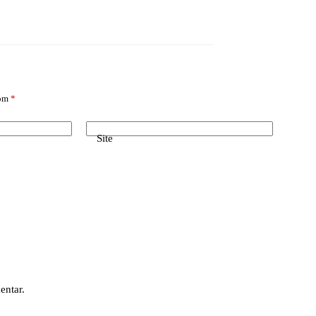
com
*
Site
entar.