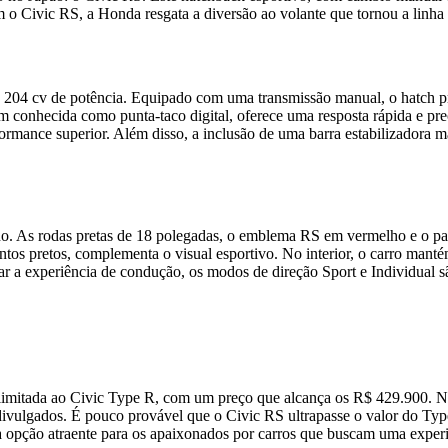
o Civic RS, a Honda resgata a diversão ao volante que tornou a linha 
é 204 cv de potência. Equipado com uma transmissão manual, o hatch p
 conhecida como punta-taco digital, oferece uma resposta rápida e prec
rformance superior. Além disso, a inclusão de uma barra estabilizadora
o. As rodas pretas de 18 polegadas, o emblema RS em vermelho e o par
ntos pretos, complementa o visual esportivo. No interior, o carro man
zar a experiência de condução, os modos de direção Sport e Individual
imitada ao Civic Type R, com um preço que alcança os R$ 429.900. No 
 divulgados. É pouco provável que o Civic RS ultrapasse o valor do 
ma opção atraente para os apaixonados por carros que buscam uma expe