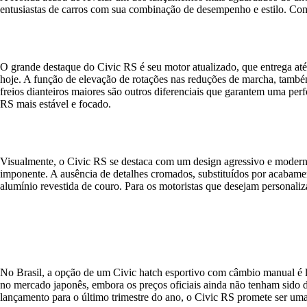
entusiastas de carros com sua combinação de desempenho e estilo. Com 
O grande destaque do Civic RS é seu motor atualizado, que entrega at
hoje. A função de elevação de rotações nas reduções de marcha, também
freios dianteiros maiores são outros diferenciais que garantem uma pe
RS mais estável e focado.
Visualmente, o Civic RS se destaca com um design agressivo e modern
imponente. A ausência de detalhes cromados, substituídos por acabame
alumínio revestida de couro. Para os motoristas que desejam personali
No Brasil, a opção de um Civic hatch esportivo com câmbio manual é l
no mercado japonês, embora os preços oficiais ainda não tenham sido
lançamento para o último trimestre do ano, o Civic RS promete ser u