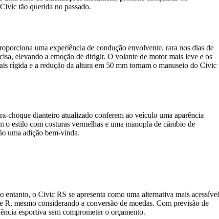
Civic tão querida no passado.
roporciona uma experiência de condução envolvente, rara nos dias de
isa, elevando a emoção de dirigir. O volante de motor mais leve e os
 mais rígida e a redução da altura em 50 mm tornam o manuseio do Civic
a-choque dianteiro atualizado conferem ao veículo uma aparência
tém o estilo com costuras vermelhas e uma manopla de câmbio de
 são uma adição bem-vinda.
entanto, o Civic RS se apresenta como uma alternativa mais acessível
Type R, mesmo considerando a conversão de moedas. Com previsão de
riência esportiva sem comprometer o orçamento.