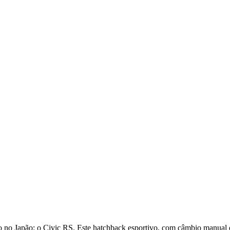
no Japão: o Civic RS. Este hatchback esportivo, com câmbio manual e 