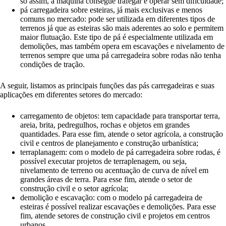
só assim, a máquina consegue trafegar e operar sem dificuldade;
pá carregadeira sobre esteiras, já mais exclusivas e menos
comuns no mercado: pode ser utilizada em diferentes tipos de
terrenos já que as esteiras são mais aderentes ao solo e permitem
maior flutuação. Este tipo de pá é especialmente utilizada em
demolições, mas também opera em escavações e nivelamento de
terrenos sempre que uma pá carregadeira sobre rodas não tenha
condições de tração.
A seguir, listamos as principais funções das pás carregadeiras e suas
aplicações em diferentes setores do mercado:
carregamento de objetos: tem capacidade para transportar terra,
areia, brita, pedregulhos, rochas e objetos em grandes
quantidades. Para esse fim, atende o setor agrícola, a construção
civil e centros de planejamento e construção urbanística;
terraplanagem: com o modelo de pá carregadeira sobre rodas, é
possível executar projetos de terraplenagem, ou seja,
nivelamento de terreno ou acentuação de curva de nível em
grandes áreas de terra. Para esse fim, atende o setor de
construção civil e o setor agrícola;
demolição e escavação: com o modelo pá carregadeira de
esteiras é possível realizar escavações e demolições. Para esse
fim, atende setores de construção civil e projetos em centros
urbanos.