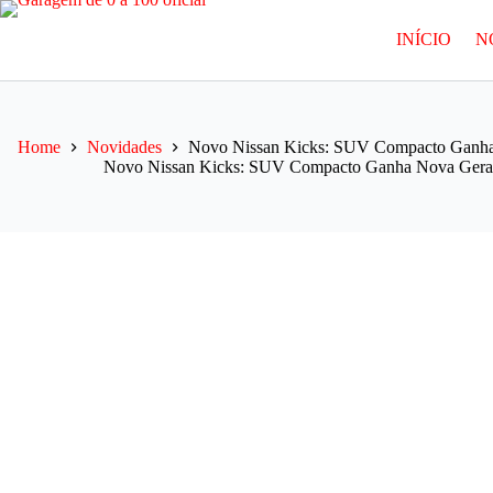
Pular
para
INÍCIO
N
o
conteúdo
Home
Novidades
Novo Nissan Kicks: SUV Compacto Ganha 
Novo Nissan Kicks: SUV Compacto Ganha Nova Geraçã