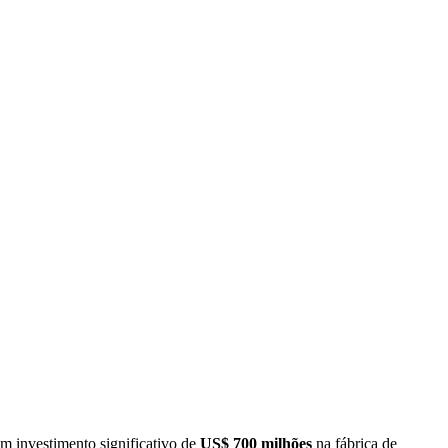
 investimento significativo de
US$ 700 milhões
na fábrica de