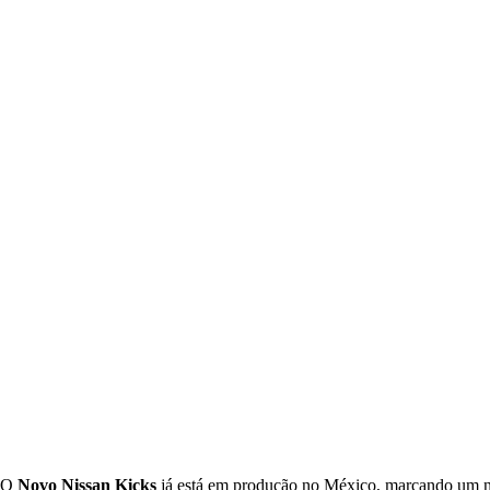
O
Novo Nissan Kicks
já está em produção no México, marcando um n