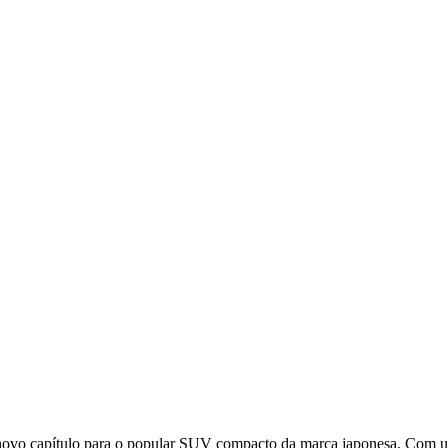
ovo capítulo para o popular SUV compacto da marca japonesa. Com um