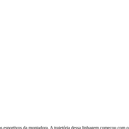
 esportivos da montadora. A trajetória dessa linhagem começou com o