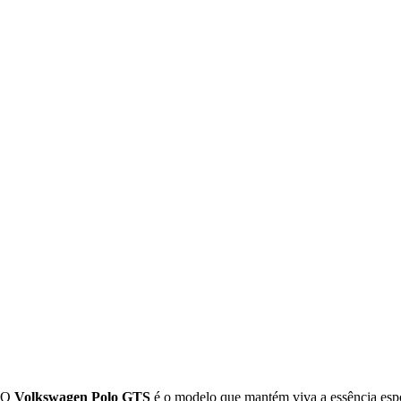
O
Volkswagen Polo GTS
é o modelo que mantém viva a essência esp