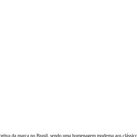
ortiva da marca no Brasil, sendo uma homenagem moderna aos clássicos