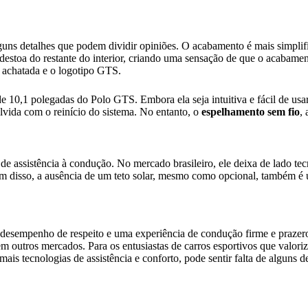
uns detalhes que podem dividir opiniões. O acabamento é mais simplifi
destoa do restante do interior, criando uma sensação de que o acabamen
 achatada e o logotipo GTS.
 de 10,1 polegadas do Polo GTS. Embora ela seja intuitiva e fácil de us
lvida com o reinício do sistema. No entanto, o
espelhamento sem fio
,
 de assistência à condução. No mercado brasileiro, ele deixa de lado t
ém disso, a ausência de um teto solar, mesmo como opcional, também é
esempenho de respeito e uma experiência de condução firme e prazero
s em outros mercados. Para os entusiastas de carros esportivos que va
s tecnologias de assistência e conforto, pode sentir falta de alguns d