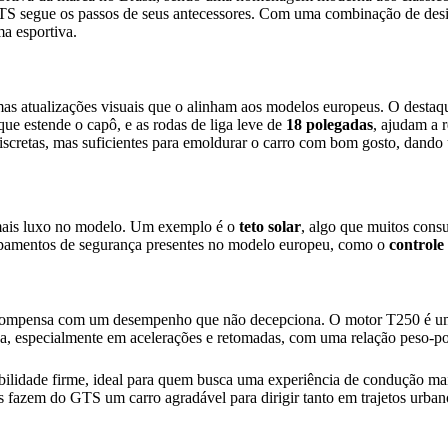
GTS segue os passos de seus antecessores. Com uma combinação de des
a esportiva.
s atualizações visuais que o alinham aos modelos europeus. O destaq
que estende o capô, e as rodas de liga leve de
18 polegadas
, ajudam a r
scretas, mas suficientes para emoldurar o carro com bom gosto, dando u
 mais luxo no modelo. Um exemplo é o
teto solar
, algo que muitos cons
uipamentos de segurança presentes no modelo europeu, como o
controle
e compensa com um desempenho que não decepciona. O motor T250 é um
tica, especialmente em acelerações e retomadas, com uma relação peso-p
igibilidade firme, ideal para quem busca uma experiência de condução 
res fazem do GTS um carro agradável para dirigir tanto em trajetos urba