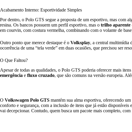
Acabamento Interno: Esportividade Simples
Por dentro, o Polo GTS segue a proposta de um esportivo, mas com alg
resina. Os bancos possuem um perfil esportivo, mas o
trilho aparente
em courvin, com costura vermelha, combinando com o volante de base
Outro ponto que merece destaque é o
Volksplay
, a central multimídia
ocorrência de uma “tela verde” em duas ocasiões, que precisou ser reso
O Que Faltou?
Apesar de todas as qualidades, o Polo GTS poderia oferecer mais itens
emergência
e
fluxo cruzado
, que são comuns na versão europeia. Al
O
Volkswagen Polo GTS
mantém sua alma esportiva, oferecendo um d
conforto e segurança, com a inclusão de itens que já estão disponívei
vai decepcionar. Contudo, quem busca um pacote mais completo, com mai