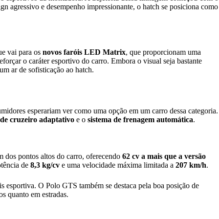
ign agressivo e desempenho impressionante, o hatch se posiciona como
ue vai para os
novos faróis LED Matrix
, que proporcionam uma
eforçar o caráter esportivo do carro. Embora o visual seja bastante
m ar de sofisticação ao hatch.
umidores esperariam ver como uma opção em um carro dessa categoria.
 de cruzeiro adaptativo
e o
sistema de frenagem automática
.
 dos pontos altos do carro, oferecendo
62 cv a mais que a versão
otência de
8,3 kg/cv
e uma velocidade máxima limitada a
207 km/h
.
mais esportiva. O Polo GTS também se destaca pela boa posição de
nos quanto em estradas.