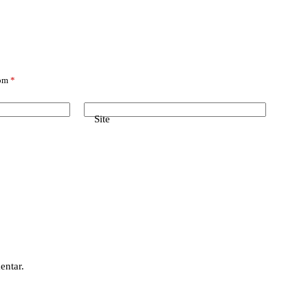
com
*
Site
entar.