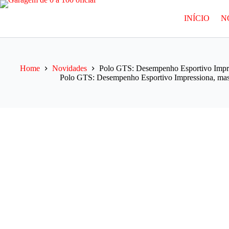
Pular
para
INÍCIO
N
o
conteúdo
Home
Novidades
Polo GTS: Desempenho Esportivo Impre
Polo GTS: Desempenho Esportivo Impressiona, mas 