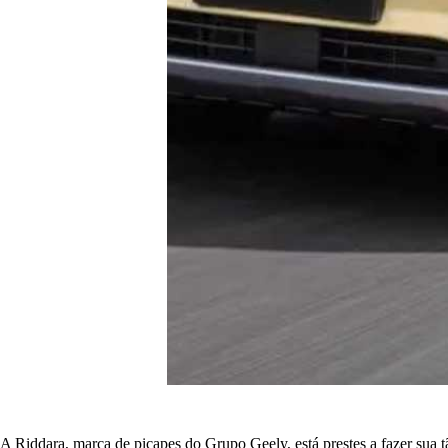
A Riddara, marca de picapes do Grupo Geely, está prestes a fazer sua 