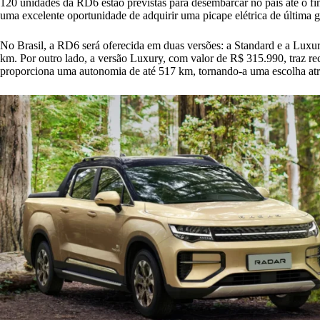
120 unidades da RD6 estão previstas para desembarcar no país até o f
uma excelente oportunidade de adquirir uma picape elétrica de última 
No Brasil, a RD6 será oferecida em duas versões: a Standard e a Lux
km. Por outro lado, a versão Luxury, com valor de R$ 315.990, traz re
proporciona uma autonomia de até 517 km, tornando-a uma escolha at