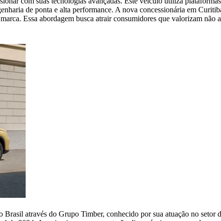
ionar com suas tecnologias avançadas. Este veículo utiliza plataforma
nharia de ponta e alta performance. A nova concessionária em Curitib
da marca. Essa abordagem busca atrair consumidores que valorizam não 
o Brasil através do Grupo Timber, conhecido por sua atuação no setor d