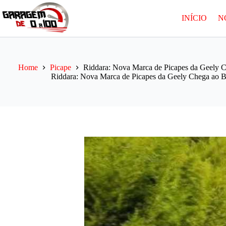
Pular
para
INÍCIO
N
o
conteúdo
Home
Picape
Riddara: Nova Marca de Picapes da Geely C
Riddara: Nova Marca de Picapes da Geely Chega ao Br