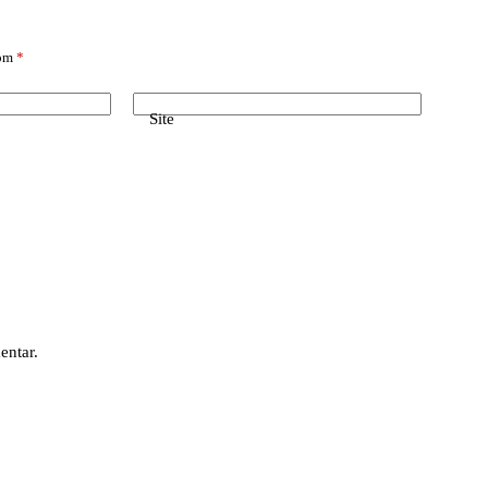
com
*
Site
entar.