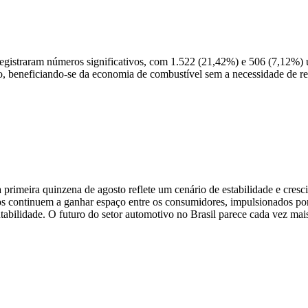
straram números significativos, com 1.522 (21,42%) e 506 (7,12%) un
o, beneficiando-se da economia de combustível sem a necessidade de re
 primeira quinzena de agosto reflete um cenário de estabilidade e cre
elos continuem a ganhar espaço entre os consumidores, impulsionados p
abilidade. O futuro do setor automotivo no Brasil parece cada vez mais 