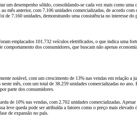
sentar um desempenho sólido, consolidando-se cada vez mais como uma o
ão ao mês anterior, com 7.106 unidades comercializadas, de acordo com
 foi de 7.160 unidades, demonstrando uma consistência no interesse do p
foram emplacados 101.732 veículos eletrificados, o que indica uma fo
ça de comportamento dos consumidores, que buscam não apenas econom
mente notável, com um crescimento de 13% nas vendas em relação a jul
s neste mês, com um total de 38.259 unidades comercializadas no ano. E
s por parte dos consumidores.
 queda de 10% nas vendas, com 2.702 unidades comercializadas. Apesar
Essa leve queda pode ser atribuída a fatores como o preço mais elevad
 fase de expansão no país.