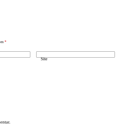
com
*
Site
entar.