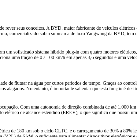
a de rever seus conceitos. A BYD, maior fabricante de veículos elétr
veículo, comercializado sob a submarca de luxo Yangwang da BYD, tem
m sofisticado sistema híbrido plug-in com quatro motores elétricos, e
porciona uma tração de 0 a 100 km/h em apenas 3,6 segundos e uma vel
ade de flutuar na água por curtos períodos de tempo. Graças ao contro
os alagados. No entanto, é importante salientar que esta função é dest
eocupação. Com uma autonomia de direção combinada de até 1.000 km co
 elétrico de alcance estendido (EREV), o que significa que possui um m
trica de 180 km sob o ciclo CLTC, e o carregamento de 30% a 80% lev
a (V2L) de 6 kW, o suficiente para alimentar dispositivos eletrônicos e