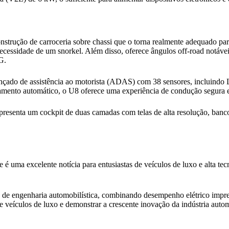
trução de carroceria sobre chassi que o torna realmente adequado par
ecessidade de um snorkel. Além disso, oferece ângulos off-road notáveis
G.
nçado de assistência ao motorista (ADAS) com 38 sensores, incluind
onamento automático, o U8 oferece uma experiência de condução segura 
presenta um cockpit de duas camadas com telas de alta resolução, banc
uma excelente notícia para entusiastas de veículos de luxo e alta tec
engenharia automobilística, combinando desempenho elétrico impress
 veículos de luxo e demonstrar a crescente inovação da indústria autom