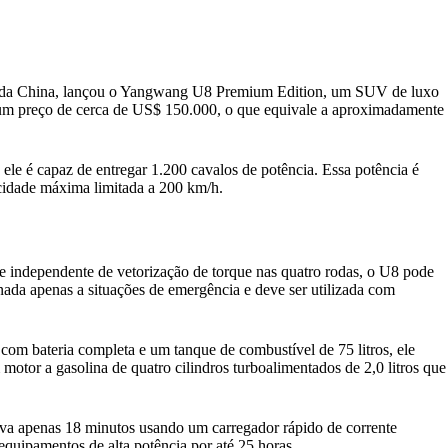
icos da China, lançou o Yangwang U8 Premium Edition, um SUV de luxo
 um preço de cerca de US$ 150.000, o que equivale a aproximadamente
le é capaz de entregar 1.200 cavalos de potência. Essa potência é
ocidade máxima limitada a 200 km/h.
le independente de vetorização de torque nas quatro rodas, o U8 pode
inada apenas a situações de emergência e deve ser utilizada com
m bateria completa e um tanque de combustível de 75 litros, ele
otor a gasolina de quatro cilindros turboalimentados de 2,0 litros que
a apenas 18 minutos usando um carregador rápido de corrente
 equipamentos de alta potência por até 25 horas.