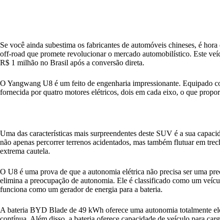
Se você ainda subestima os fabricantes de automóveis chineses, é hor
off-road que promete revolucionar o mercado automobilístico. Este 
R$ 1 milhão no Brasil após a conversão direta.
O Yangwang U8 é um feito de engenharia impressionante. Equipado com u
fornecida por quatro motores elétricos, dois em cada eixo, o que pro
Uma das características mais surpreendentes deste SUV é a sua capacid
não apenas percorrer terrenos acidentados, mas também flutuar em trech
extrema cautela.
O U8 é uma prova de que a autonomia elétrica não precisa ser uma pr
elimina a preocupação de autonomia. Ele é classificado como um veículo
funciona como um gerador de energia para a bateria.
A bateria BYD Blade de 49 kWh oferece uma autonomia totalmente elé
contínua. Além disso, a bateria oferece capacidade de veículo para carg