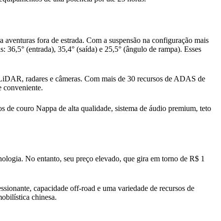
a aventuras fora de estrada. Com a suspensão na configuração mais
: 36,5° (entrada), 35,4° (saída) e 25,5° (ângulo de rampa). Esses
o LiDAR, radares e câmeras. Com mais de 30 recursos de ADAS de
e conveniente.
os de couro Nappa de alta qualidade, sistema de áudio premium, teto
nologia. No entanto, seu preço elevado, que gira em torno de R$ 1
ionante, capacidade off-road e uma variedade de recursos de
obilística chinesa.