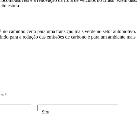
e biocombustíveis e a renovação da frota de veículos no Brasil. Além dis
ito estufa.
 caminho certo para uma transição mais verde no setor automotivo. C
buindo para a redução das emissões de carbono e para um ambiente mais 
com
*
Site