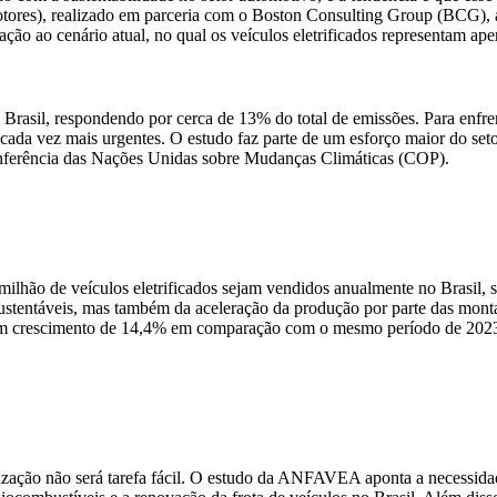
es), realizado em parceria com o Boston Consulting Group (BCG), as 
ação ao cenário atual, no qual os veículos eletrificados representam ap
rasil, respondendo por cerca de 13% do total de emissões. Para enfrent
e cada vez mais urgentes. O estudo faz parte de um esforço maior do set
nferência das Nações Unidas sobre Mudanças Climáticas (COP).
milhão de veículos eletrificados sejam vendidos anualmente no Brasil
sustentáveis, mas também da aceleração da produção por parte das mon
, um crescimento de 14,4% em comparação com o mesmo período de 202
nização não será tarefa fácil. O estudo da ANFAVEA aponta a necessid