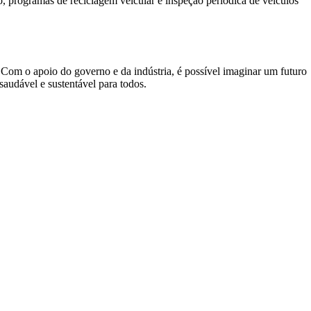
so, programas de reciclagem veicular e inspeção periódica de veículos
om o apoio do governo e da indústria, é possível imaginar um futuro
saudável e sustentável para todos.