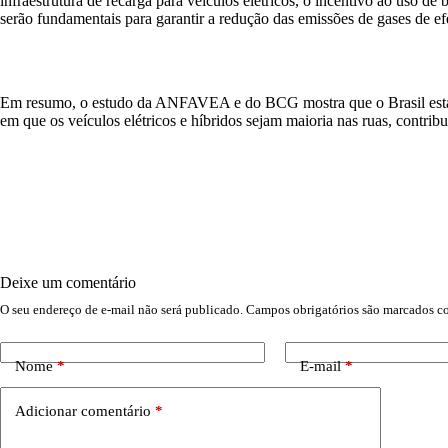
infraestrutura de recarga para veículos elétricos, o incentivo ao uso d
serão fundamentais para garantir a redução das emissões de gases de efe
Em resumo, o estudo da ANFAVEA e do BCG mostra que o Brasil está no
em que os veículos elétricos e híbridos sejam maioria nas ruas, contri
Deixe um comentário
O seu endereço de e-mail não será publicado.
Campos obrigatórios são marcados 
Nome
*
E-mail
*
Adicionar comentário
*