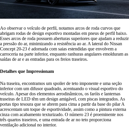
Ao observar o veículo de perfil, notamos arcos de roda curvos que
abrigam rodas de design esportivo montadas em pneus de perfil baixo.
Esses arcos de roda possuem aberturas superiores que ajudam a reduzir
a pressão do ar, minimizando a resistência ao ar. A lateral do Nissan
Concept 20-23 é adornada com saias estendidas que envolvem a
carroceria na parte inferior, enquanto ranhuras angulares emolduram as
saídas de ar e as entradas para os freios traseiros.
Detalhes que Impressionam
Na traseira, encontramos um spoiler de teto imponente e uma seção
inferior com um difusor quadrado, acentuando o visual esportivo do
veículo. Apesar dos elementos aerodinâmicos, os faróis e lanternas
traseiras de LED têm um design amigável, com piscas integrados. As
portas tipo tesoura que se abrem para cima a partir da base do pilar A
acrescentam um toque de esportividade, assim como a pintura externa
cinza com acabamento texturizado. O número 23 é proeminente nos
três quartos traseiros, e uma entrada de ar no teto proporciona
ventilação adicional no interior.